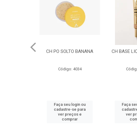
LTO BANANA
CH BASE LIQUIDA CACAU
CH BASE L
DOU
o: 4034
Código: 4032
Códig
u login ou
Faça seu login ou
Faça seu
e-se para
cadastre-se para
cadastr
reços e
ver preços e
ver p
mprar
comprar
com