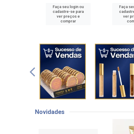
u login ou
Faça seu login ou
Faça seu
e-se para
cadastre-se para
cadastr
reços e
ver preços e
ver p
mprar
comprar
com
Novidades