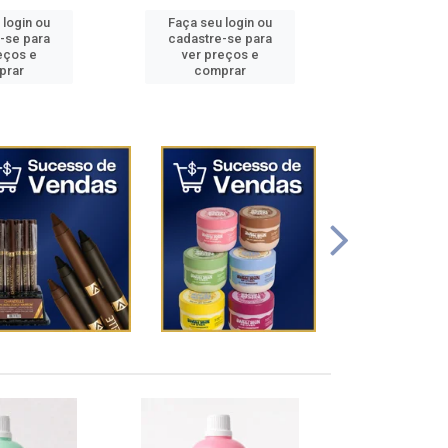
 login ou
Faça seu login ou
Faça seu 
-se para
cadastre-se para
cadastre
eços e
ver preços e
ver pr
prar
comprar
comp