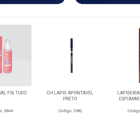
 APONTAVEL
LAPISEIRA RETRATIL
ACEMAR OLE
ETO
ESFUMAR MARROM
30
o: 3982
Código: 3238
Código