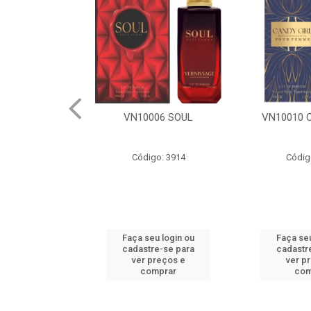
06 SOUL
VN10010 CANDY GIRL
VN10005
o: 3914
Código: 3917
Códig
u login ou
Faça seu login ou
Faça seu
e-se para
cadastre-se para
cadastr
reços e
ver preços e
ver p
mprar
comprar
com