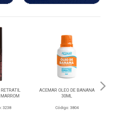
O DE BANANA
CH LAPIS APONTAVEL
LAPIS APONT
ML
MARROM
PRE
: 3804
Código: 3980
Código