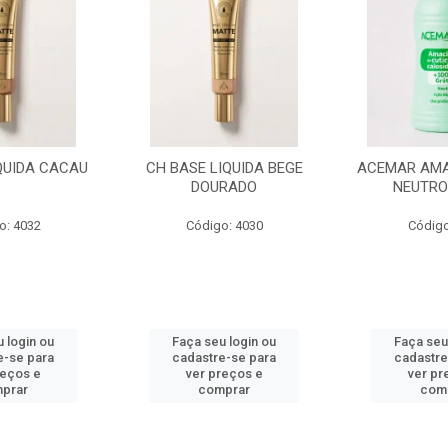
IQUIDA BEGE
ACEMAR AMACIANTE CUT
ACEMAR AMA
RADO
NEUTRO 500 ML
MORANGO
o: 4030
Código: 4026
Código
 login ou
Faça seu login ou
Faça seu
e-se para
cadastre-se para
cadastre
reços e
ver preços e
ver pr
prar
comprar
com