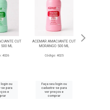
CIANTE CUT
ESM ULTIMA CHAMADA
GEL IN
 500 ML
EXCESSO DE BAGAGEM
SOBRANCELHA
: 4025
Código: 4008
Código
 login ou
Faça seu login ou
Faça seu 
-se para
cadastre-se para
cadastre
eços e
ver preços e
ver pr
prar
comprar
comp