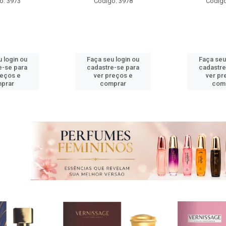
o: 3978
Código: 3974
Código
 login ou
Faça seu login ou
Faça seu
e-se para
cadastre-se para
cadastre
reços e
ver preços e
ver pr
prar
comprar
com