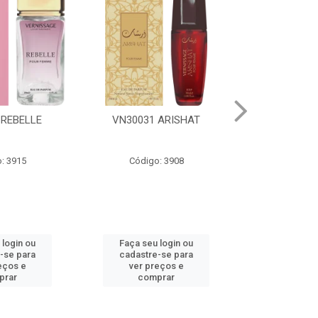
 ARISHAT
VN30028 AL MAAZ
VN3003
: 3908
Código: 3905
Código
 login ou
Faça seu login ou
Faça seu 
-se para
cadastre-se para
cadastre
eços e
ver preços e
ver pr
prar
comprar
comp