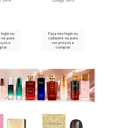
: 3975
Código: 3971
Código
 login ou
Faça seu login ou
Faça seu 
-se para
cadastre-se para
cadastre
eços e
ver preços e
ver pr
prar
comprar
comp