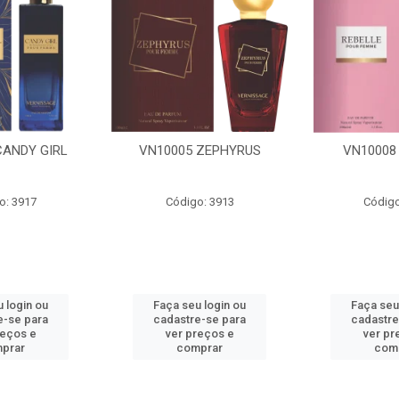
 ZEPHYRUS
VN10008 REBELLE
VN30031
o: 3913
Código: 3915
Código
 login ou
Faça seu login ou
Faça seu
e-se para
cadastre-se para
cadastre
reços e
ver preços e
ver pr
prar
comprar
com