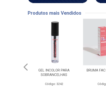
Produtos mais Vendidos
OLOR PARA
BRUMA FACIAL FIX TUDO
CH LAPIS
NCELHAS
PR
o: 3242
Código: 3844
Códig