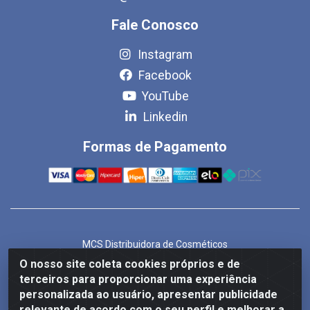
Fale Conosco
Instagram
Facebook
YouTube
Linkedin
Formas de Pagamento
MCS Distribuidora de Cosméticos
Rua Bom Jesus de Iguape, 1409 - Hauer, Curitiba/PR - CEP
O nosso site coleta cookies próprios e de
81.610-040
terceiros para proporcionar uma experiência
CNPJ 86.825.155/0001-82
personalizada ao usuário, apresentar publicidade
relevante de acordo com o seu perfil e melhorar a