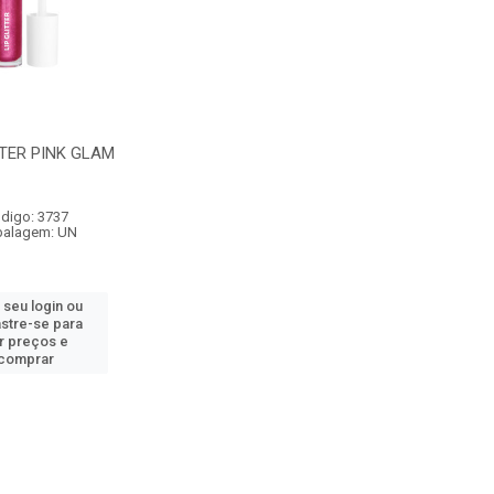
TTER PINK GLAM
digo: 3737
alagem: UN
 seu login ou
stre-se para
r preços e
comprar