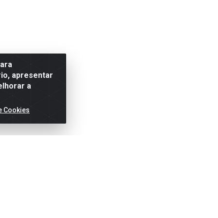
para
io, apresentar
elhorar a
e Cookies