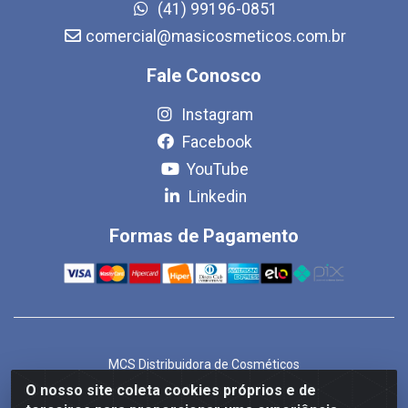
(41) 99196-0851
comercial@masicosmeticos.com.br
Fale Conosco
Instagram
Facebook
YouTube
Linkedin
Formas de Pagamento
MCS Distribuidora de Cosméticos
Rua Bom Jesus de Iguape, 1409 - Hauer, Curitiba/PR - CEP
O nosso site coleta cookies próprios e de
81.610-040