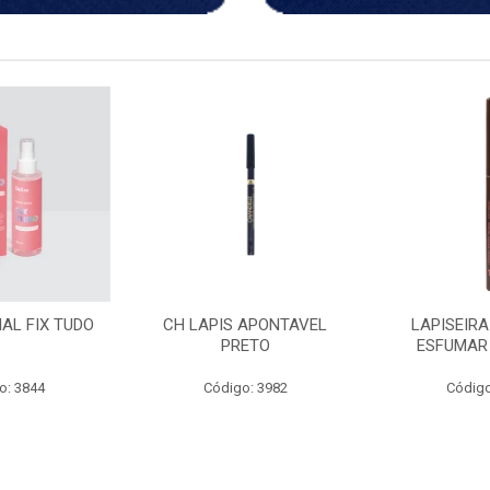
 APONTAVEL
LAPISEIRA RETRATIL
ACEMAR OLE
ETO
ESFUMAR MARROM
30
o: 3982
Código: 3238
Código