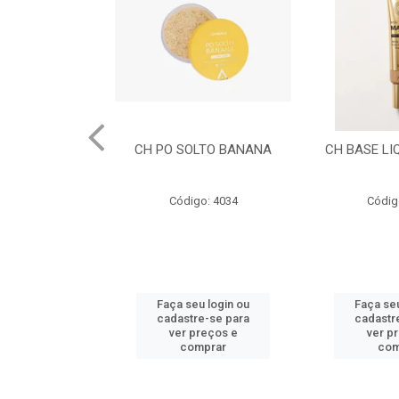
LTO BANANA
CH BASE LIQUIDA CACAU
CH BASE L
DOU
o: 4034
Código: 4032
Códig
u login ou
Faça seu login ou
Faça seu
e-se para
cadastre-se para
cadastr
reços e
ver preços e
ver p
mprar
comprar
com