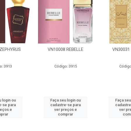
 REBELLE
VN30031 ARISHAT
VN30028
o: 3915
Código: 3908
Código
 login ou
Faça seu login ou
Faça seu
e-se para
cadastre-se para
cadastre
reços e
ver preços e
ver pr
prar
comprar
com