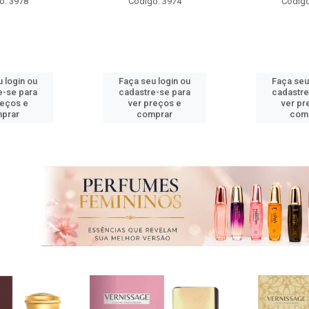
o: 3974
Código: 3975
Código
 login ou
Faça seu login ou
Faça seu
e-se para
cadastre-se para
cadastre
reços e
ver preços e
ver pr
prar
comprar
com