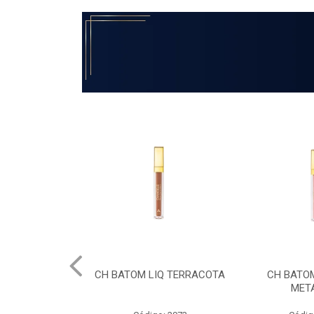
IQ TERRACOTA
CH BATOM LIQ NUDE
CH BATOM 
METALICO
MET