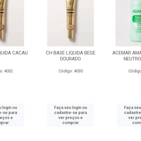
IQUIDA BEGE
ACEMAR AMACIANTE CUT
ACEMAR AMA
RADO
NEUTRO 500 ML
MORANGO
o: 4030
Código: 4026
Código
 login ou
Faça seu login ou
Faça seu
e-se para
cadastre-se para
cadastre
reços e
ver preços e
ver pr
prar
comprar
com