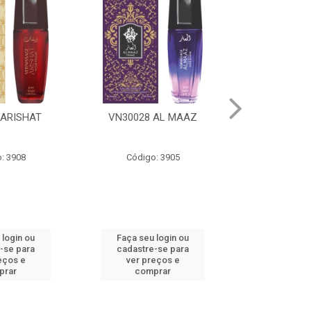
 AL MAAZ
VN30030 NAJM
VN3002
: 3905
Código: 3906
Código
 login ou
Faça seu login ou
Faça seu 
-se para
cadastre-se para
cadastre
eços e
ver preços e
ver pr
prar
comprar
comp