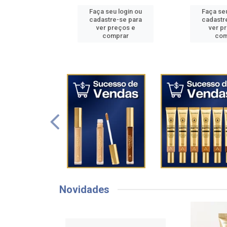
u login ou
Faça seu login ou
Faça seu
e-se para
cadastre-se para
cadastr
reços e
ver preços e
ver p
mprar
comprar
com
Novidades