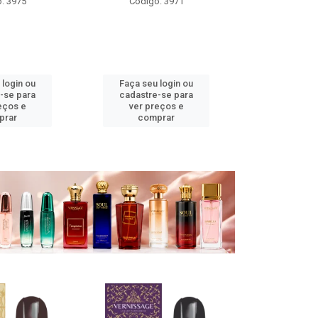
: 3971
Código: 3970
Código
 login ou
Faça seu login ou
Faça seu 
-se para
cadastre-se para
cadastre
eços e
ver preços e
ver pr
prar
comprar
comp