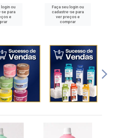
 login ou
Faça seu login ou
Faça seu 
-se para
cadastre-se para
cadastre
eços e
ver preços e
ver pr
prar
comprar
comp