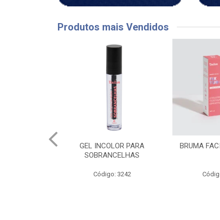
Produtos mais Vendidos
OLOR PARA
BRUMA FACIAL FIX TUDO
CH LAPIS
NCELHAS
PR
o: 3242
Código: 3844
Códig