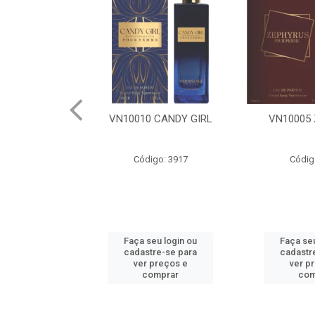
CANDY GIRL
VN10005 ZEPHYRUS
VN10008
o: 3917
Código: 3913
Códig
u login ou
Faça seu login ou
Faça seu
e-se para
cadastre-se para
cadastr
reços e
ver preços e
ver p
mprar
comprar
com