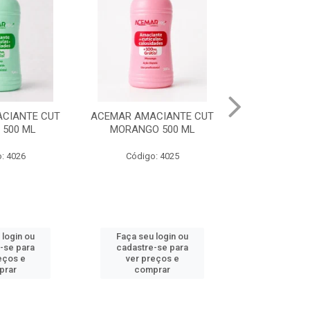
CIANTE CUT
ESM ULTIMA CHAMADA
GEL IN
 500 ML
EXCESSO DE BAGAGEM
SOBRANCELHA
: 4025
Código: 4008
Código
 login ou
Faça seu login ou
Faça seu 
-se para
cadastre-se para
cadastre
eços e
ver preços e
ver pr
prar
comprar
comp