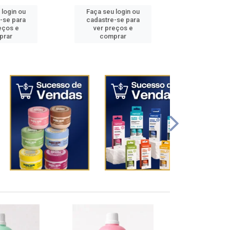
 login ou
Faça seu login ou
Faça seu 
-se para
cadastre-se para
cadastre
eços e
ver preços e
ver pr
prar
comprar
comp