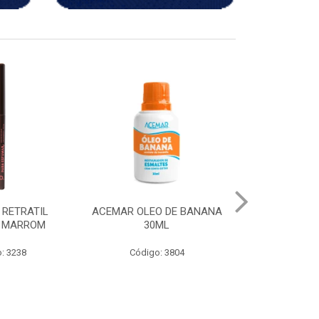
O DE BANANA
CH LAPIS APONTAVEL
LAPIS APONT
ML
MARROM
PRE
: 3804
Código: 3980
Código