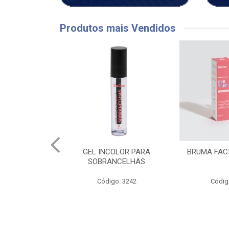
Produtos mais Vendidos
OLOR PARA
BRUMA FACIAL FIX TUDO
CH LAPIS
NCELHAS
PR
o: 3242
Código: 3844
Códig