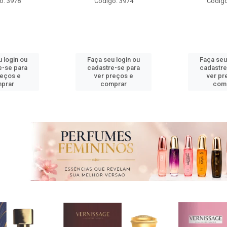
o: 3974
Código: 3975
Código
 login ou
Faça seu login ou
Faça seu
e-se para
cadastre-se para
cadastre
reços e
ver preços e
ver pr
prar
comprar
com