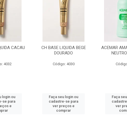
IQUIDA BEGE
ACEMAR AMACIANTE CUT
ACEMAR AMA
RADO
NEUTRO 500 ML
MORANGO
o: 4030
Código: 4026
Código
 login ou
Faça seu login ou
Faça seu
e-se para
cadastre-se para
cadastre
reços e
ver preços e
ver pr
prar
comprar
com