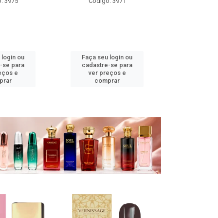
: 3971
Código: 3970
Código
 login ou
Faça seu login ou
Faça seu 
-se para
cadastre-se para
cadastre
eços e
ver preços e
ver pr
prar
comprar
comp