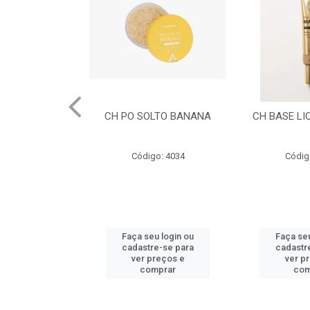
LTO BANANA
CH BASE LIQUIDA CACAU
CH BASE L
DOU
o: 4034
Código: 4032
Códig
u login ou
Faça seu login ou
Faça seu
e-se para
cadastre-se para
cadastr
reços e
ver preços e
ver p
mprar
comprar
com