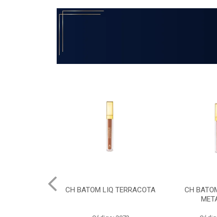
IQ TERRACOTA
CH BATOM LIQ NUDE
CH BATOM 
METALICO
MET