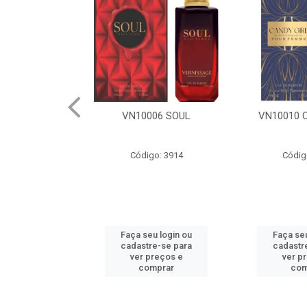
06 SOUL
VN10010 CANDY GIRL
VN10005
o: 3914
Código: 3917
Códig
u login ou
Faça seu login ou
Faça seu
e-se para
cadastre-se para
cadastr
reços e
ver preços e
ver p
mprar
comprar
com