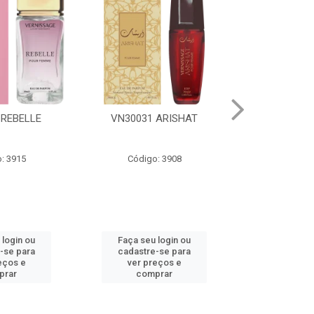
 ARISHAT
VN30028 AL MAAZ
VN3003
: 3908
Código: 3905
Código
 login ou
Faça seu login ou
Faça seu 
-se para
cadastre-se para
cadastre
eços e
ver preços e
ver pr
prar
comprar
comp