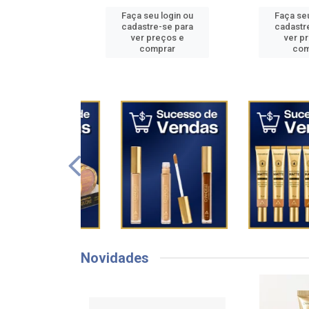
u login ou
Faça seu login ou
Faça seu
e-se para
cadastre-se para
cadastr
reços e
ver preços e
ver p
mprar
comprar
com
Novidades