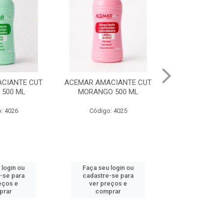
CIANTE CUT
ESM ULTIMA CHAMADA
GEL IN
 500 ML
EXCESSO DE BAGAGEM
SOBRANCELHA
: 4025
Código: 4008
Código
 login ou
Faça seu login ou
Faça seu 
-se para
cadastre-se para
cadastre
eços e
ver preços e
ver pr
prar
comprar
comp