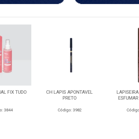
 APONTAVEL
LAPISEIRA RETRATIL
ACEMAR OLE
ETO
ESFUMAR MARROM
30
o: 3982
Código: 3238
Código