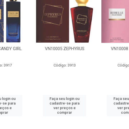
 ZEPHYRUS
VN10008 REBELLE
VN30031
o: 3913
Código: 3915
Código
 login ou
Faça seu login ou
Faça seu
e-se para
cadastre-se para
cadastre
reços e
ver preços e
ver pr
prar
comprar
com