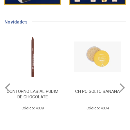
Novidades
LABIAL PUDIM
CH PO SOLTO BANANA
CH BASE 
HOCOLATE
go: 4039
Código: 4034
Códi