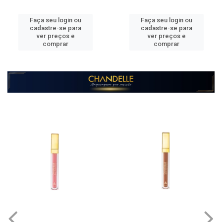
eu login ou
Faça seu login ou
Faça s
re-se para
cadastre-se para
cadast
preços e
ver preços e
ver 
omprar
comprar
c