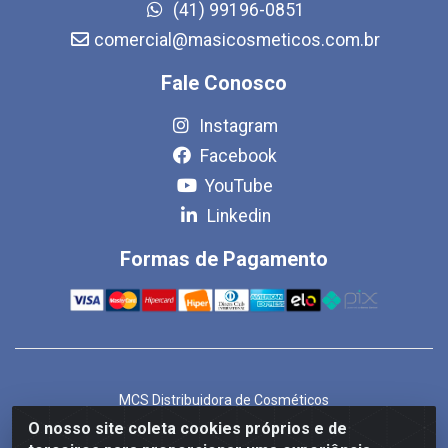
(41) 99196-0851
comercial@masicosmeticos.com.br
Fale Conosco
Instagram
Facebook
YouTube
Linkedin
Formas de Pagamento
MCS Distribuidora de Cosméticos
Rua Bom Jesus de Iguape, 1409 - Hauer, Curitiba/PR - CEP
O nosso site coleta cookies próprios e de
81.610-040