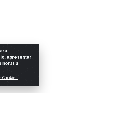
para
io, apresentar
elhorar a
e Cookies