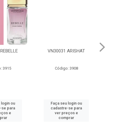
 REBELLE
VN30031 ARISHAT
VN30028 
: 3915
Código: 3908
Código
 login ou
Faça seu login ou
Faça seu 
-se para
cadastre-se para
cadastre
eços e
ver preços e
ver pr
prar
comprar
comp