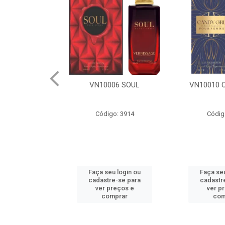
 OPULANCE
VN10006 SOUL
VN10010 
o: 3916
Código: 3914
Códig
u login ou
Faça seu login ou
Faça seu
e-se para
cadastre-se para
cadastr
reços e
ver preços e
ver p
mprar
comprar
com