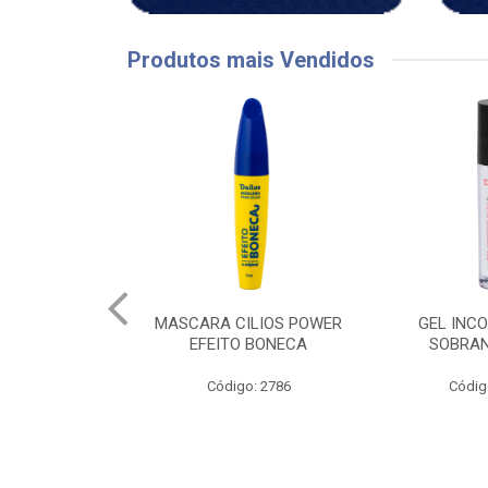
Produtos mais Vendidos
ILIOS POWER
GEL INCOLOR PARA
BRUMA FACI
O BONECA
SOBRANCELHAS
o: 2786
Código: 3242
Códig