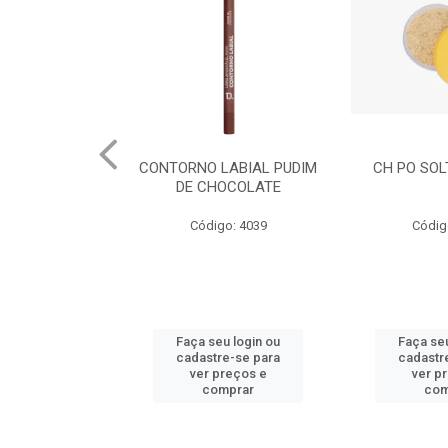
LABIAL PUDIM
CH PO SOLTO BANANA
CH BASE LI
OCOLATE
o: 4039
Código: 4034
Códig
u login ou
Faça seu login ou
Faça seu
e-se para
cadastre-se para
cadastr
reços e
ver preços e
ver p
mprar
comprar
com