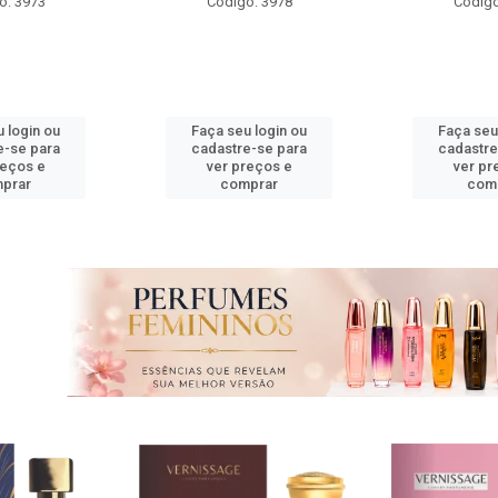
o: 3978
Código: 3974
Código
 login ou
Faça seu login ou
Faça seu
e-se para
cadastre-se para
cadastre
reços e
ver preços e
ver pr
prar
comprar
com