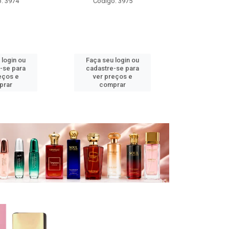
: 3975
Código: 3971
Código
 login ou
Faça seu login ou
Faça seu 
-se para
cadastre-se para
cadastre
eços e
ver preços e
ver pr
prar
comprar
comp