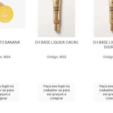
QUIDA CACAU
CH BASE LIQUIDA BEGE
ACEMAR AMA
DOURADO
NEUTRO
o: 4032
Código: 4030
Código
 login ou
Faça seu login ou
Faça seu
e-se para
cadastre-se para
cadastre
reços e
ver preços e
ver pr
prar
comprar
com