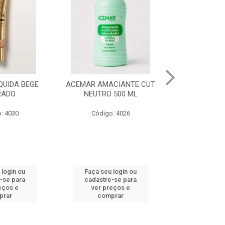
CIANTE CUT
ACEMAR AMACIANTE CUT
ESM ULTIM
 500 ML
MORANGO 500 ML
EXCESSO D
: 4026
Código: 4025
Código
 login ou
Faça seu login ou
Faça seu 
-se para
cadastre-se para
cadastre
eços e
ver preços e
ver pr
prar
comprar
comp