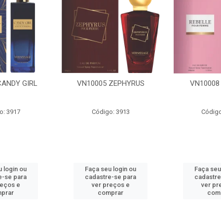
CANDY GIRL
VN10005 ZEPHYRUS
VN10008
o: 3917
Código: 3913
Código
 login ou
Faça seu login ou
Faça seu
e-se para
cadastre-se para
cadastre
reços e
ver preços e
ver pr
prar
comprar
com