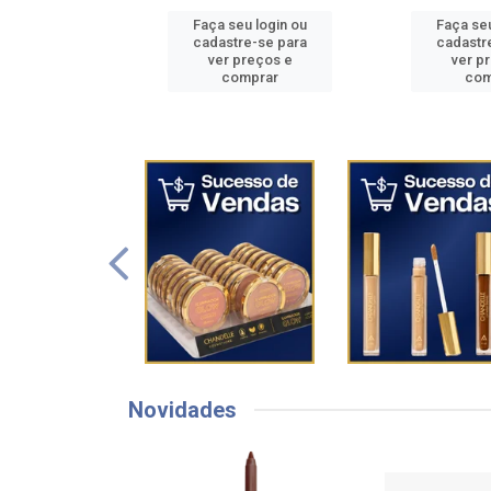
u login ou
Faça seu login ou
Faça seu
e-se para
cadastre-se para
cadastr
reços e
ver preços e
ver p
mprar
comprar
com
Novidades