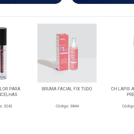
AL FIX TUDO
CH LAPIS APONTAVEL
LAPISEIRA
PRETO
ESFUMAR
o: 3844
Código: 3982
Código