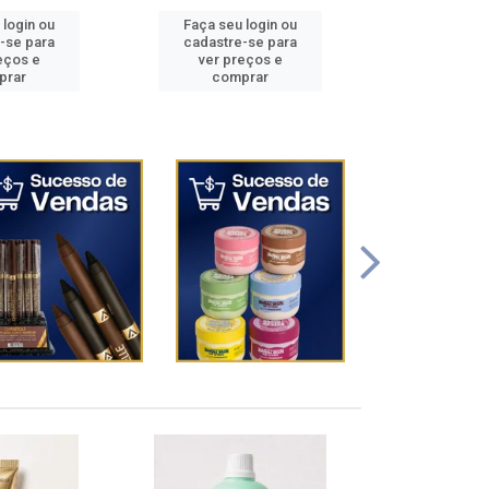
 login ou
Faça seu login ou
Faça seu 
-se para
cadastre-se para
cadastre
eços e
ver preços e
ver pr
prar
comprar
comp