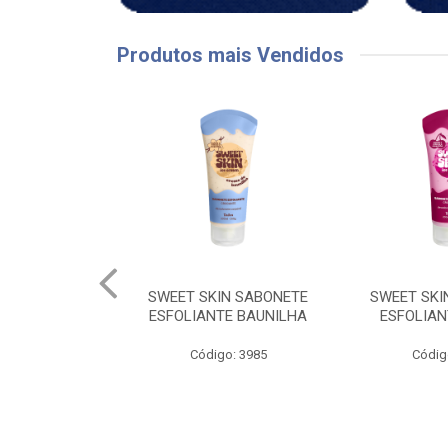
Produtos mais Vendidos
IN SABONETE
SWEET SKIN SABONETE
SWEET SKI
TE BAUNILHA
ESFOLIANTE CEREJA
ESFOLIAN
o: 3985
Código: 3984
Códig