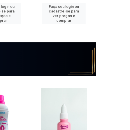
 login ou
Faça seu login ou
Faça seu 
-se para
cadastre-se para
cadastre
eços e
ver preços e
ver pr
prar
comprar
comp