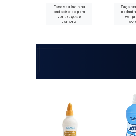
u login ou
Faça seu login ou
Faça seu
e-se para
cadastre-se para
cadastr
reços e
ver preços e
ver p
mprar
comprar
com