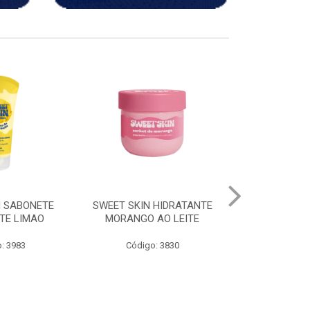
 HIDRATANTE
SWEET SKIN OLEO
SWEET SKIN
AO LEITE
REGENERADOR
ESFOLIANTE
: 3830
Código: 3695
Código