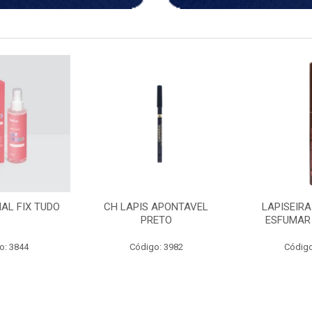
S APONTAVEL
LAPISEIRA RETRATIL
ACEMAR OL
RETO
ESFUMAR MARROM
3
go: 3982
Código: 3238
Códi