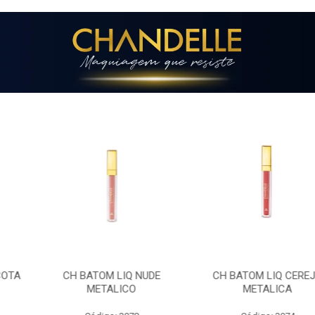
 LIQ NUDE
CH BATOM LIQ CEREJA
CH BATOM 
ALICO
METALICA