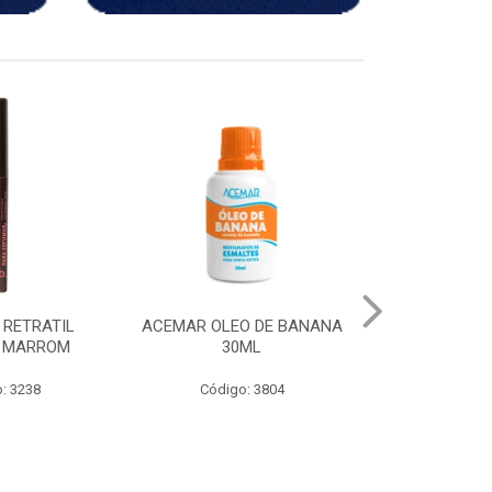
EO DE BANANA
CH LAPIS APONTAVEL
LAPIS APO
0ML
MARROM
PR
go: 3804
Código: 3980
Códig