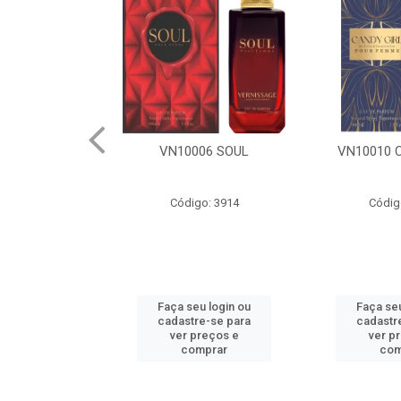
06 SOUL
VN10010 CANDY GIRL
VN10005
o: 3914
Código: 3917
Códig
u login ou
Faça seu login ou
Faça seu
e-se para
cadastre-se para
cadastr
reços e
ver preços e
ver p
mprar
comprar
com