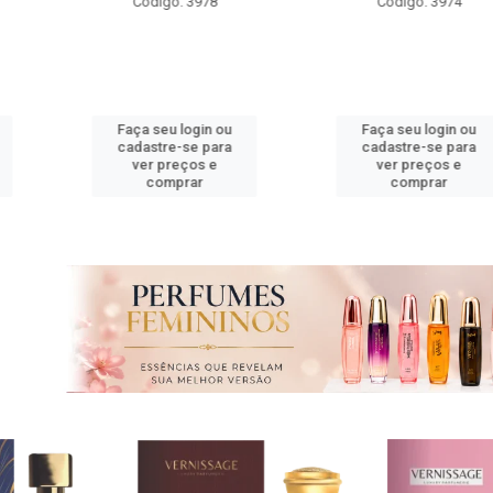
o: 3978
Código: 3974
Código
 login ou
Faça seu login ou
Faça seu
e-se para
cadastre-se para
cadastre
reços e
ver preços e
ver pr
prar
comprar
com