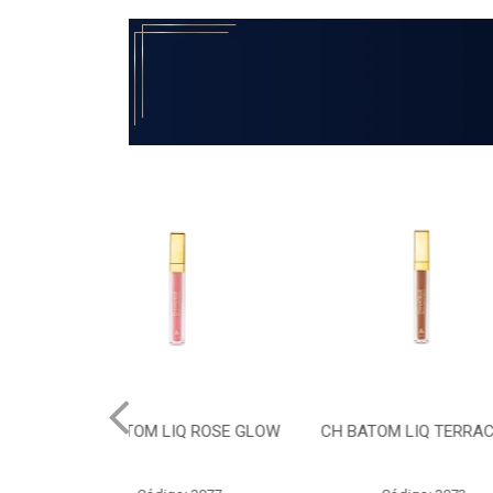
IQ ROSE GLOW
CH BATOM LIQ TERRACOTA
CH BATOM
MET