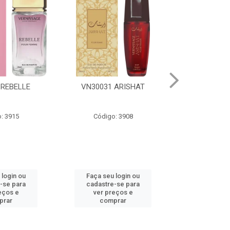
 ARISHAT
VN30028 AL MAAZ
VN3003
: 3908
Código: 3905
Código
 login ou
Faça seu login ou
Faça seu 
-se para
cadastre-se para
cadastre
eços e
ver preços e
ver pr
prar
comprar
comp