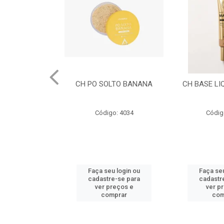
LABIAL PUDIM
CH PO SOLTO BANANA
CH BASE LI
OCOLATE
o: 4039
Código: 4034
Códig
u login ou
Faça seu login ou
Faça seu
e-se para
cadastre-se para
cadastr
reços e
ver preços e
ver p
mprar
comprar
com