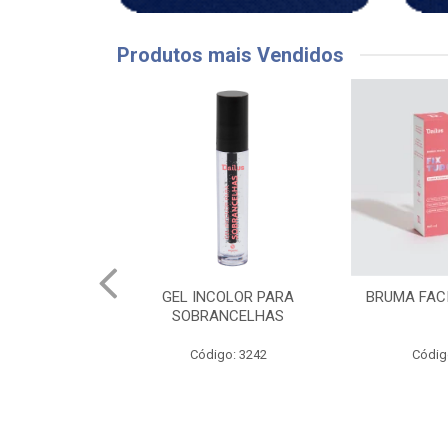
Produtos mais Vendidos
COLOR PARA
BRUMA FACIAL FIX TUDO
CH LAPI
ANCELHAS
P
igo: 3242
Código: 3844
Códi