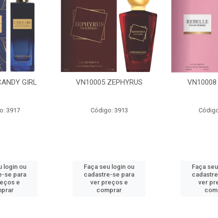
 ZEPHYRUS
VN10008 REBELLE
VN30031
o: 3913
Código: 3915
Código
 login ou
Faça seu login ou
Faça seu
e-se para
cadastre-se para
cadastre
reços e
ver preços e
ver pr
prar
comprar
com