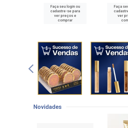
seu login ou
Faça seu login ou
Faça s
tre-se para
cadastre-se para
cadast
 preços e
ver preços e
ver 
omprar
comprar
c
Novidades