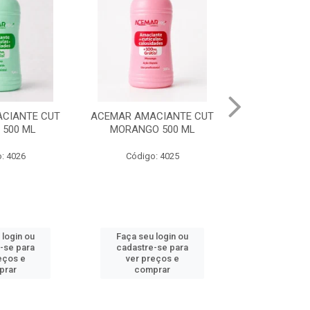
CIANTE CUT
ACEMAR AMACIANTE CUT
ESM ULTIM
 500 ML
MORANGO 500 ML
EXCESSO D
: 4026
Código: 4025
Código
 login ou
Faça seu login ou
Faça seu 
-se para
cadastre-se para
cadastre
eços e
ver preços e
ver pr
prar
comprar
comp