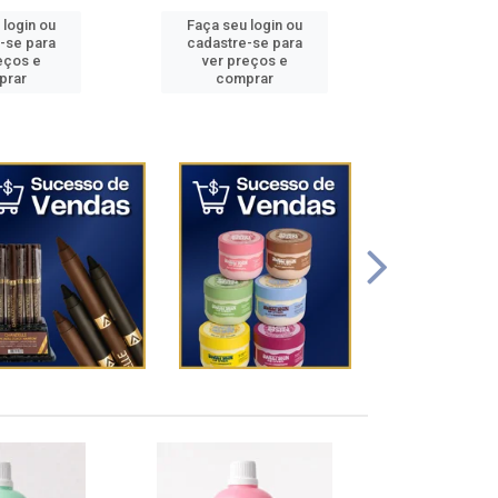
u login ou
Faça seu login ou
Faça se
re-se para
cadastre-se para
cadastr
preços e
ver preços e
ver p
mprar
comprar
co