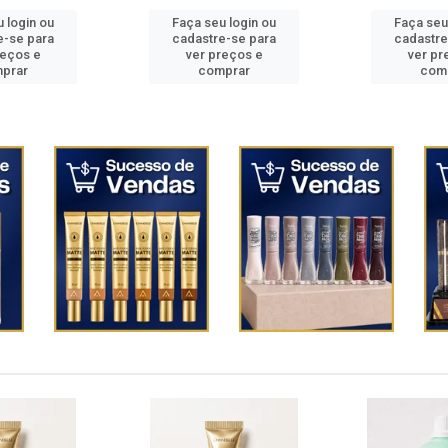
eu login ou
Faça seu login ou
Faça se
re-se para
cadastre-se para
cadast
preços e
ver preços e
ver 
omprar
comprar
co