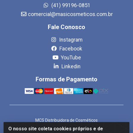
(41) 99196-0851
comercial@masicosmeticos.com.br
Fale Conosco
Instagram
Facebook
YouTube
Linkedin
Formas de Pagamento
MCS Distribuidora de Cosméticos
Rua Bom Jesus de Iguape, 1409 - Hauer, Curitiba/PR -
O nosso site coleta cookies próprios e de
CEP 81.610-040