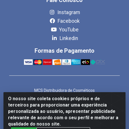
Instagram
Facebook
YouTube
Linkedin
Formas de Pagamento
MCS Distribuidora de Cosméticos
Rua Bom Jesus de Iguape, 1409 - Hauer, Curitiba/PR -
O nosso site coleta cookies próprios e de
CEP 81.610-040
terceiros para proporcionar uma experiência
CNPJ 86.825.155/0001-82
personalizada ao usuário, apresentar publicidade
relevante de acordo com o seu perfil e melhorar a
qualidade do nosso site.