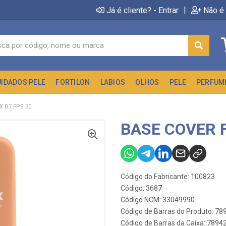
|
Já é cliente? - Entrar
Não é 
UIDADOS PELE
FORTILON
LABIOS
OLHOS
PELE
PERFUM
X D7 FPS 30
BASE COVER F
Código do Fabricante: 100823
Código: 3687
Código NCM: 33049990
Código de Barras do Produto: 7
Código de Barras da Caixa: 789