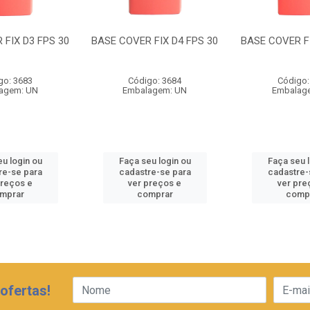
 FIX D3 FPS 30
BASE COVER FIX D4 FPS 30
BASE COVER FI
go: 3683
Código: 3684
Código:
agem: UN
Embalagem: UN
Embalag
u login ou
Faça seu login ou
Faça seu 
re-se para
cadastre-se para
cadastre-
preços e
ver preços e
ver pre
mprar
comprar
comp
ofertas!