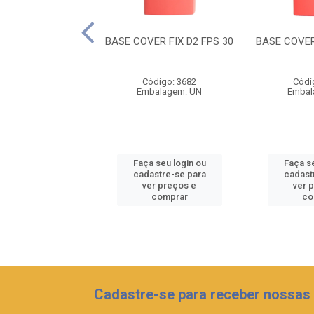
ER FIX D8 FPS 30
BASE COVER FIX D2 FPS 30
BASE COVER
ódigo: 3688
Código: 3682
Códi
balagem: UN
Embalagem: UN
Embal
 seu login ou
Faça seu login ou
Faça se
astre-se para
cadastre-se para
cadast
er preços e
ver preços e
ver 
comprar
comprar
co
Cadastre-se para receber nossas 