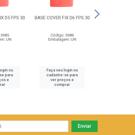
X D5 FPS 30
BASE COVER FIX D6 FPS 30
BASE COVER FIX 
 3685
Código: 3686
Código: 36
em: UN
Embalagem: UN
Embalagem:
login ou
Faça seu login ou
Faça seu log
se para
cadastre-se para
cadastre-se 
ços e
ver preços e
ver preços
rar
comprar
comprar