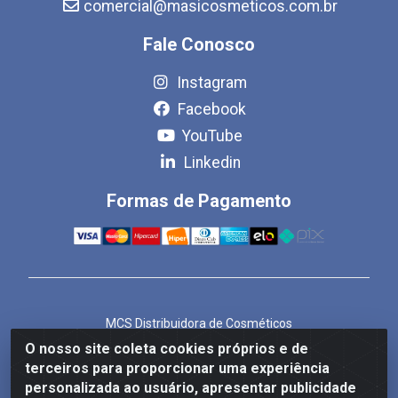
comercial@masicosmeticos.com.br
Fale Conosco
Instagram
Facebook
YouTube
Linkedin
Formas de Pagamento
MCS Distribuidora de Cosméticos
Rua Bom Jesus de Iguape, 1409 - Hauer, Curitiba/PR -
O nosso site coleta cookies próprios e de
CEP 81.610-040
terceiros para proporcionar uma experiência
CNPJ 86.825.155/0001-82
personalizada ao usuário, apresentar publicidade