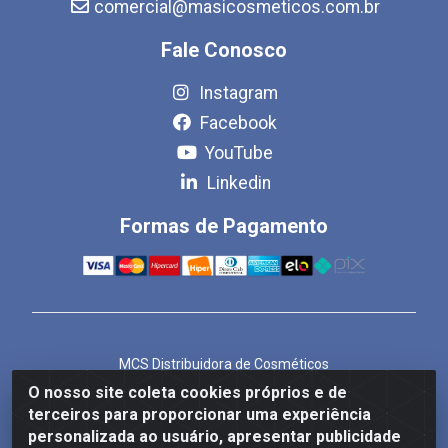
comercial@masicosmeticos.com.br
Fale Conosco
Instagram
Facebook
YouTube
Linkedin
Formas de Pagamento
MCS Distribuidora de Cosméticos
Rua Bom Jesus de Iguape, 1409 - Hauer, Curitiba/PR -
O nosso site coleta cookies próprios e de
CEP 81.610-040
terceiros para proporcionar uma experiência
CNPJ 86.825.155/0001-82
personalizada ao usuário, apresentar publicidade