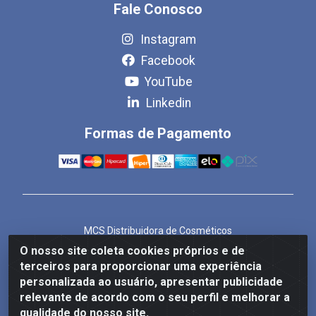
Fale Conosco
Instagram
Facebook
YouTube
Linkedin
Formas de Pagamento
MCS Distribuidora de Cosméticos
Rua Bom Jesus de Iguape, 1409 - Hauer, Curitiba/PR -
O nosso site coleta cookies próprios e de
CEP 81.610-040
terceiros para proporcionar uma experiência
CNPJ 86.825.155/0001-82
personalizada ao usuário, apresentar publicidade
relevante de acordo com o seu perfil e melhorar a
qualidade do nosso site.