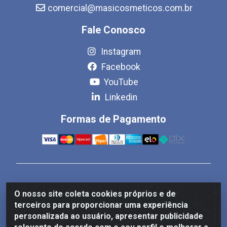
comercial@masicosmeticos.com.br
Fale Conosco
Instagram
Facebook
YouTube
Linkedin
Formas de Pagamento
MCS Distribuidora de Cosméticos
O nosso site coleta cookies próprios e de
Rua Bom Jesus de Iguape, 1409 - Hauer, Curitiba/PR -
terceiros para proporcionar uma experiência
CEP 81.610-040
personalizada ao usuário, apresentar publicidade
CNPJ 86.825.155/0001-82