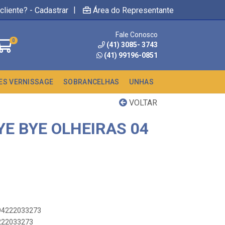
|
cliente? - Cadastrar
Área do Representante
Fale Conosco
0
(41) 3085- 3743
(41) 99196-0851
ES VERNISSAGE
SOBRANCELHAS
UNHAS
VOLTAR
E BYE OLHEIRAS 04
894222033273
4222033273