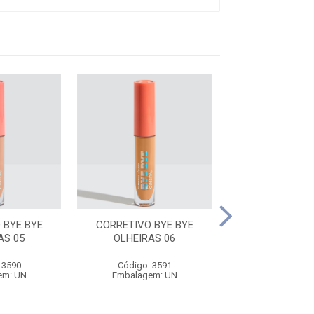
 BYE BYE
CORRETIVO BYE BYE
CORRETIVO B
AS 05
OLHEIRAS 06
OLHEIRAS
 3590
Código: 3591
Código: 35
em: UN
Embalagem: UN
Embalagem: