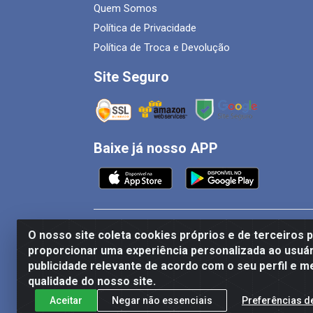
Quem Somos
Política de Privacidade
Política de Troca e Devolução
Site Seguro
Baixe já nosso APP
O nosso site coleta cookies próprios e de terceiros 
proporcionar uma experiência personalizada ao usuár
publicidade relevante de acordo com o seu perfil e m
qualidade do nosso site.
Aceitar
Negar não essenciais
Preferências d