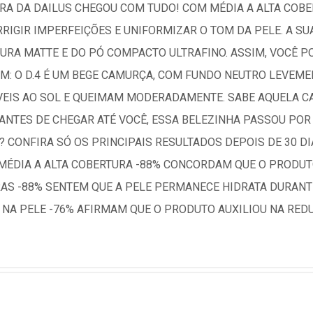
IRA DA DAILUS CHEGOU COM TUDO! COM MÉDIA A ALTA COB
RRIGIR IMPERFEIÇÕES E UNIFORMIZAR O TOM DA PELE. A 
URA MATTE E DO PÓ COMPACTO ULTRAFINO. ASSIM, VOCÊ PO
M: O D.4 É UM BEGE CAMURÇA, COM FUNDO NEUTRO LEVEMEN
VEIS AO SOL E QUEIMAM MODERADAMENTE. SABE AQUELA C
ANTES DE CHEGAR ATÉ VOCÊ, ESSA BELEZINHA PASSOU POR
U? CONFIRA SÓ OS PRINCIPAIS RESULTADOS DEPOIS DE 30 DI
ÉDIA A ALTA COBERTURA -88% CONCORDAM QUE O PRODUTO
RAS -88% SENTEM QUE A PELE PERMANECE HIDRATA DURAN
NA PELE -76% AFIRMAM QUE O PRODUTO AUXILIOU NA REDU