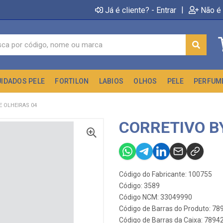
|
Já é cliente? - Entrar
Não é 
UIDADOS PELE
FORTILON
LABIOS
OLHOS
PELE
PERFUM
E OLHEIRAS 04
CORRETIVO BY
Código do Fabricante: 100755
Código: 3589
Código NCM: 33049990
Código de Barras do Produto: 7
Código de Barras da Caixa: 789