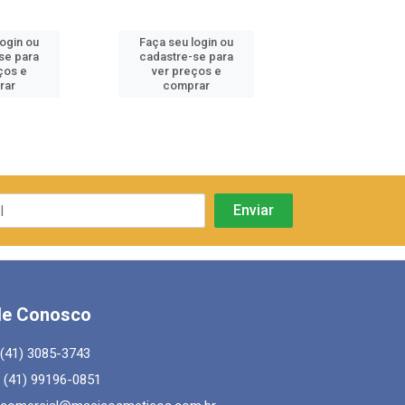
login ou
Faça seu login ou
Faça seu log
se para
cadastre-se para
cadastre-se 
ços e
ver preços e
ver preços
rar
comprar
comprar
le Conosco
(41) 3085-3743
(41) 99196-0851