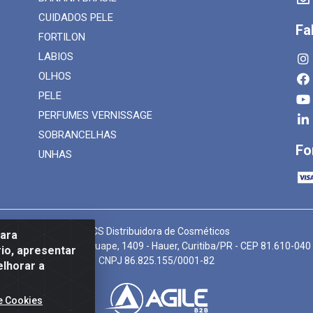
CUIDADOS PELE
Fa
FORTILON
LABIOS
OLHOS
PELE
PERFUMES VERNISSAGE
SOBRANCELHAS
Fo
UNHAS
MCS Distribuidora de Cosméticos
para
Rua Bom Jesus de Iguape, 1409 - Hauer, Curitiba/PR - CEP 81.610-040
io, apresentar
CNPJ 86.825.155/0001-82
elhorar a
e Cookies