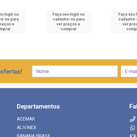
u login ou
Faça seu login ou
Faça seu 
re-se para
cadastre-se para
cadastre-
preços e
ver preços e
ver pre
mprar
comprar
comp
ofertas!
Departamentos
Fa
ACEMAR
ALIVINEX
BANANA BRASIL