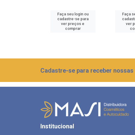
 seu login ou
Faça seu login ou
Faça se
astre-se para
cadastre-se para
cadast
er preços e
ver preços e
ver 
comprar
comprar
co
Cadastre-se para receber nossas 
Institucional