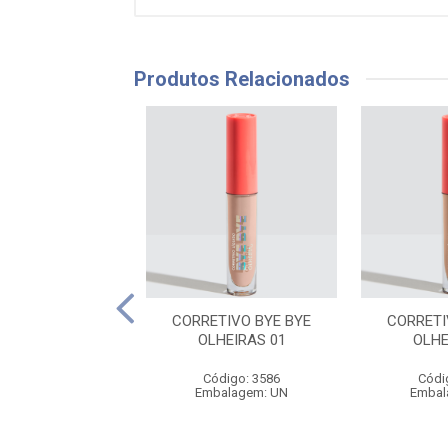
Produtos Relacionados
TIVO BYE BYE
CORRETIVO BYE BYE
CORRETI
HEIRAS 07
OLHEIRAS 01
OLHE
ódigo: 3592
Código: 3586
Códi
balagem: UN
Embalagem: UN
Embal