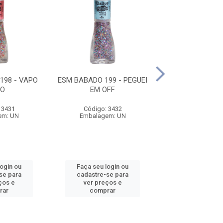
198 - VAPO
ESM BABADO 199 - PEGUEI
ESM BABADO 20
PO
EM OFF
DO POV
 3431
Código: 3432
Código: 34
em: UN
Embalagem: UN
Embalagem:
login ou
Faça seu login ou
Faça seu log
se para
cadastre-se para
cadastre-se 
ços e
ver preços e
ver preços
rar
comprar
comprar