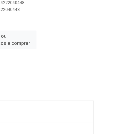
894222040448
4222040448
 ou
ços e comprar