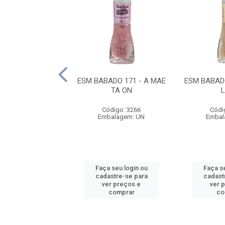
ADO 200 - BOCA
ESM BABADO 171 - A MAE
ESM BABADO
DO POVO
TA ON
ódigo: 3433
Código: 3266
Códi
balagem: UN
Embalagem: UN
Embal
 seu login ou
Faça seu login ou
Faça se
astre-se para
cadastre-se para
cadast
er preços e
ver preços e
ver 
comprar
comprar
co