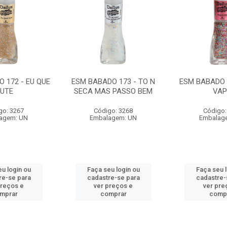
 172 - EU QUE
ESM BABADO 173 - TO N
ESM BABADO 
LUTE
SECA MAS PASSO BEM
VA
go: 3267
Código: 3268
Código:
agem: UN
Embalagem: UN
Embalag
u login ou
Faça seu login ou
Faça seu 
re-se para
cadastre-se para
cadastre-
preços e
ver preços e
ver pre
mprar
comprar
comp