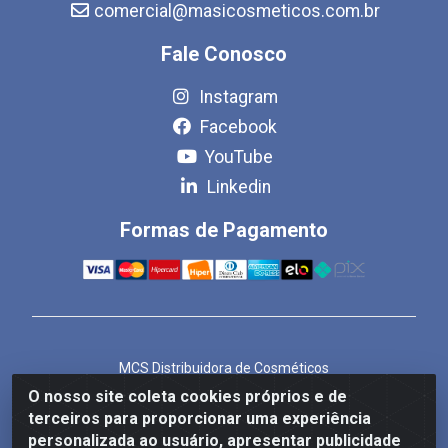
comercial@masicosmeticos.com.br
Fale Conosco
Instagram
Facebook
YouTube
Linkedin
Formas de Pagamento
MCS Distribuidora de Cosméticos
Rua Bom Jesus de Iguape, 1409 - Hauer, Curitiba/PR -
O nosso site coleta cookies próprios e de
CEP 81.610-040
terceiros para proporcionar uma experiência
CNPJ 86.825.155/0001-82
personalizada ao usuário, apresentar publicidade