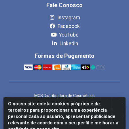
Fale Conosco
Instagram
Facebook
YouTube
Linkedin
Formas de Pagamento
MCS Distribuidora de Cosméticos
Rua Bom Jesus de Iguape, 1409 - Hauer, Curitiba/PR -
O nosso site coleta cookies próprios e de
CEP 81.610-040
terceiros para proporcionar uma experiência
CNPJ 86.825.155/0001-82
personalizada ao usuário, apresentar publicidade
relevante de acordo com o seu perfil e melhorar a