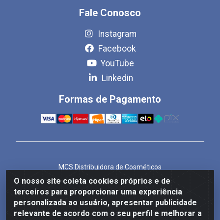
Fale Conosco
Instagram
Facebook
YouTube
Linkedin
Formas de Pagamento
MCS Distribuidora de Cosméticos
Rua Bom Jesus de Iguape, 1409 - Hauer, Curitiba/PR -
O nosso site coleta cookies próprios e de
CEP 81.610-040
terceiros para proporcionar uma experiência
CNPJ 86.825.155/0001-82
personalizada ao usuário, apresentar publicidade
relevante de acordo com o seu perfil e melhorar a