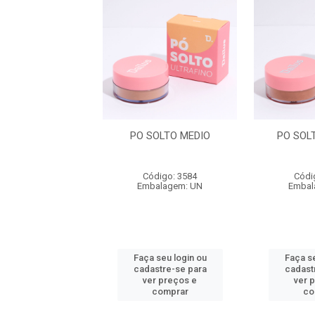
 SOLTO BANANA
PO SOLTO MEDIO
PO SOL
ódigo: 4034
Código: 3584
Códi
balagem: UN
Embalagem: UN
Embal
 seu login ou
Faça seu login ou
Faça se
astre-se para
cadastre-se para
cadast
er preços e
ver preços e
ver 
comprar
comprar
co