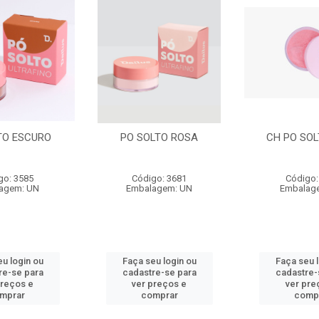
TO ESCURO
PO SOLTO ROSA
CH PO SOL
go: 3585
Código: 3681
Código:
agem: UN
Embalagem: UN
Embalag
u login ou
Faça seu login ou
Faça seu 
re-se para
cadastre-se para
cadastre-
preços e
ver preços e
ver pre
mprar
comprar
comp