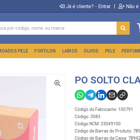
|
Já é cliente? - Entrar
Não é 
UIDADOS PELE
FORTILON
LABIOS
OLHOS
PELE
PERFUM
PO SOLTO CL
Código do Fabricante: 100791
Código: 3583
Código NCM: 33049100
Código de Barras do Produto: 7
Código de Barras da Caixa: 789