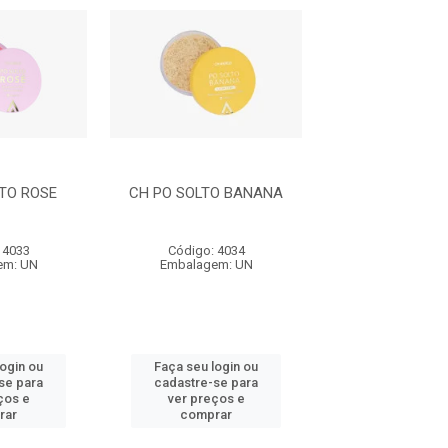
TO ROSE
CH PO SOLTO BANANA
PO SOLTO M
 4033
Código: 4034
Código: 35
em: UN
Embalagem: UN
Embalagem:
login ou
Faça seu login ou
Faça seu log
se para
cadastre-se para
cadastre-se 
ços e
ver preços e
ver preços
rar
comprar
comprar