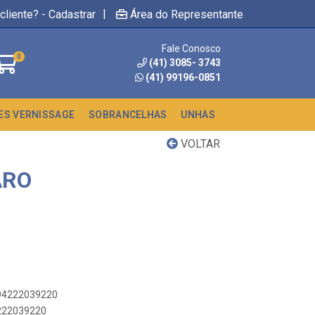
|
cliente? - Cadastrar
Área do Representante
Fale Conosco
0
(41) 3085- 3743
(41) 99196-0851
ES VERNISSAGE
SOBRANCELHAS
UNHAS
VOLTAR
ARO
894222039220
4222039220