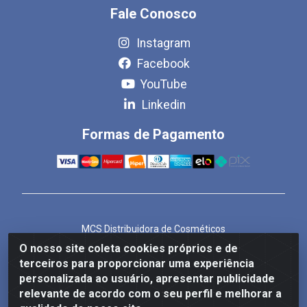
Fale Conosco
Instagram
Facebook
YouTube
Linkedin
Formas de Pagamento
MCS Distribuidora de Cosméticos
Rua Bom Jesus de Iguape, 1409 - Hauer, Curitiba/PR -
O nosso site coleta cookies próprios e de
CEP 81.610-040
terceiros para proporcionar uma experiência
CNPJ 86.825.155/0001-82
personalizada ao usuário, apresentar publicidade
relevante de acordo com o seu perfil e melhorar a