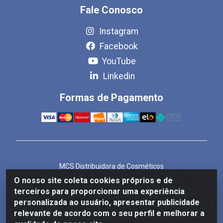
Fale Conosco
Instagram
Facebook
YouTube
Linkedin
Formas de Pagamento
MCS Distribuidora de Cosméticos
Rua Bom Jesus de Iguape, 1409 - Hauer, Curitiba/PR -
O nosso site coleta cookies próprios e de
CEP 81.610-040
terceiros para proporcionar uma experiência
CNPJ 86.825.155/0001-82
personalizada ao usuário, apresentar publicidade
relevante de acordo com o seu perfil e melhorar a