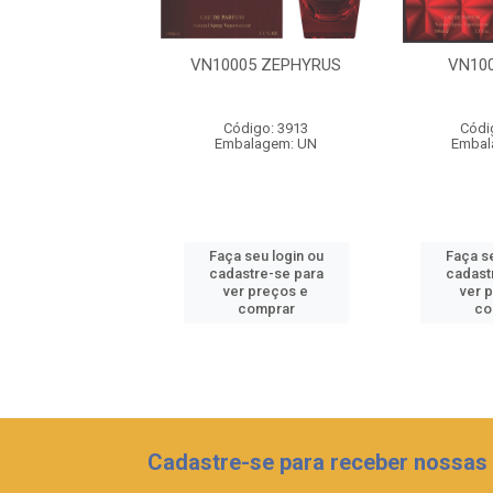
009 OPULANCE
VN10005 ZEPHYRUS
VN10
ódigo: 3916
Código: 3913
Códi
balagem: UN
Embalagem: UN
Embal
 seu login ou
Faça seu login ou
Faça se
astre-se para
cadastre-se para
cadast
er preços e
ver preços e
ver 
comprar
comprar
co
Cadastre-se para receber nossas 