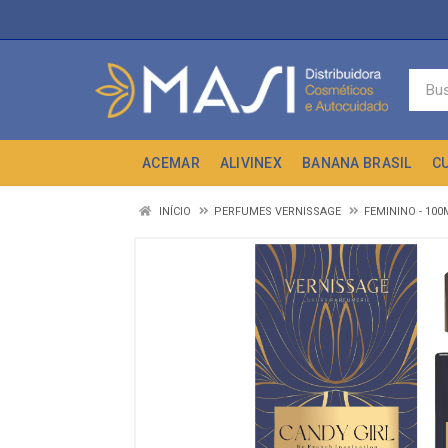
ACEMAR
ALIVINEX
BANANA BRASIL
C
INÍCIO
PERFUMES VERNISSAGE
FEMININO - 100