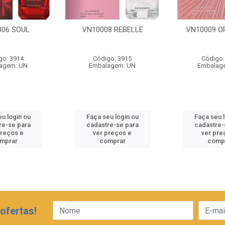
006 SOUL
VN10008 REBELLE
VN10009 O
go: 3914
Código: 3915
Código:
agem: UN
Embalagem: UN
Embalag
u login ou
Faça seu login ou
Faça seu 
re-se para
cadastre-se para
cadastre-
preços e
ver preços e
ver pre
mprar
comprar
comp
ofertas!