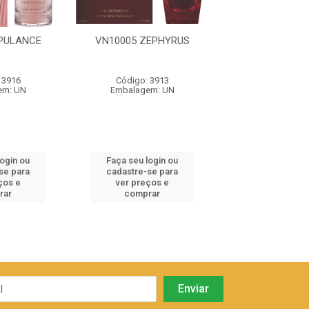
PULANCE
VN10005 ZEPHYRUS
VN10006 S
 3916
Código: 3913
Código: 39
em: UN
Embalagem: UN
Embalagem:
login ou
Faça seu login ou
Faça seu log
se para
cadastre-se para
cadastre-se 
ços e
ver preços e
ver preços
rar
comprar
comprar