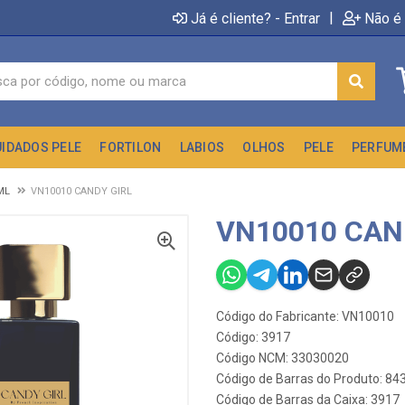
|
Já é cliente? - Entrar
Não é 
UIDADOS PELE
FORTILON
LABIOS
OLHOS
PELE
PERFUM
ML
VN10010 CANDY GIRL
VN10010 CAN
Código do Fabricante: VN10010
Código: 3917
Código NCM: 33030020
Código de Barras do Produto: 8
Código de Barras da Caixa: 3917