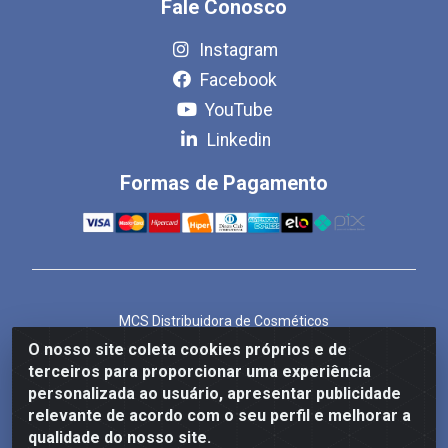
Fale Conosco
Instagram
Facebook
YouTube
Linkedin
Formas de Pagamento
MCS Distribuidora de Cosméticos
Rua Bom Jesus de Iguape, 1409 - Hauer, Curitiba/PR -
O nosso site coleta cookies próprios e de
CEP 81.610-040
terceiros para proporcionar uma experiência
CNPJ 86.825.155/0001-82
personalizada ao usuário, apresentar publicidade
relevante de acordo com o seu perfil e melhorar a
qualidade do nosso site.