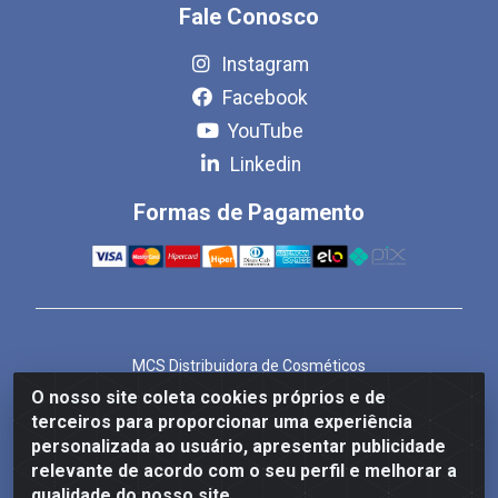
Fale Conosco
Instagram
Facebook
YouTube
Linkedin
Formas de Pagamento
MCS Distribuidora de Cosméticos
Rua Bom Jesus de Iguape, 1409 - Hauer, Curitiba/PR -
O nosso site coleta cookies próprios e de
CEP 81.610-040
terceiros para proporcionar uma experiência
CNPJ 86.825.155/0001-82
personalizada ao usuário, apresentar publicidade
relevante de acordo com o seu perfil e melhorar a
qualidade do nosso site.