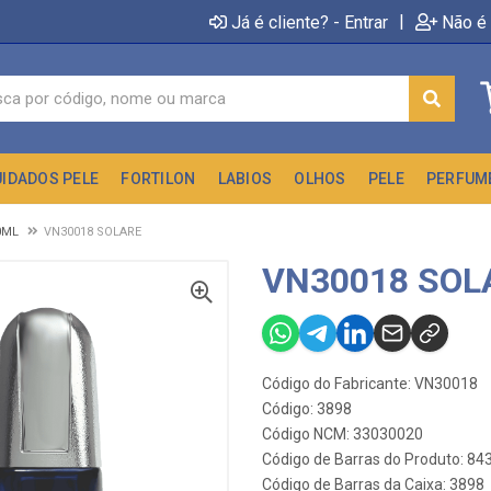
|
Já é cliente? - Entrar
Não é 
UIDADOS PELE
FORTILON
LABIOS
OLHOS
PELE
PERFUM
0ML
VN30018 SOLARE
VN30018 SOL
Código do Fabricante: VN30018
Código: 3898
Código NCM: 33030020
Código de Barras do Produto: 8
Código de Barras da Caixa: 3898