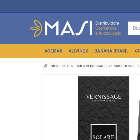
ACEMAR
ALIVINEX
BANANA BRASIL
C
INÍCIO
PERFUMES VERNISSAGE
MASCULINO - 3