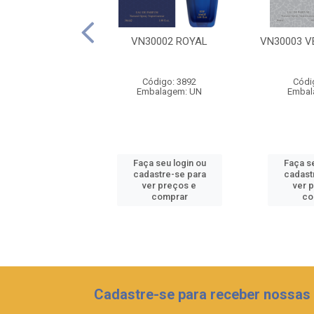
17 ECLIPSE DU
VN30002 ROYAL
VN30003 V
ORIENT
ódigo: 3897
Código: 3892
Códi
balagem: UN
Embalagem: UN
Embal
 seu login ou
Faça seu login ou
Faça se
astre-se para
cadastre-se para
cadast
er preços e
ver preços e
ver 
comprar
comprar
co
Cadastre-se para receber nossas 