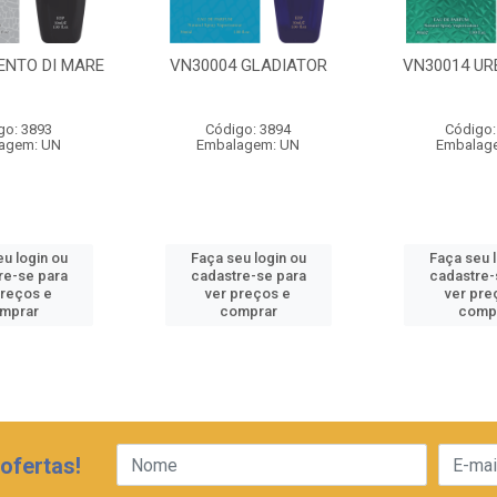
ENTO DI MARE
VN30004 GLADIATOR
VN30014 UR
go: 3893
Código: 3894
Código:
agem: UN
Embalagem: UN
Embalag
u login ou
Faça seu login ou
Faça seu 
re-se para
cadastre-se para
cadastre-
preços e
ver preços e
ver pre
mprar
comprar
comp
ofertas!